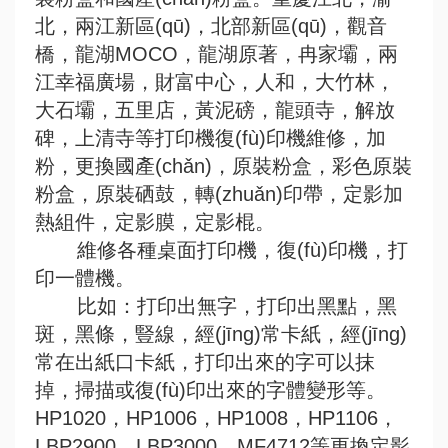
北，兩江新區(qū)，北部新區(qū)，觀音
橋，龍湖MOCO，龍湖原著，冉家壩，兩
江幸福廣場，財富中心，人和，大竹林，
大石壩，五里店，黃泥磅，龍頭寺，解放
碑，上清寺等打印機復(fù)印機維修，加
粉，更換國產(chǎn)，原裝粉盒，彩色原裝
粉盒，原裝硒鼓，轉(zhuǎn)印帶，定影加
熱組件，定影膜，定影棍。
維修各種桌面打印機，復(fù)印機，打
印一體機。
比如：打印出無字，打印出黑點，黑
斑，黑條，豎線，經(jīng)常卡紙，經(jīng)
常在出紙口卡紙，打印出來的字可以抹
掉，掃描或復(fù)印出來的字體變形等。
HP1020，HP1006，HP1008，HP1106，
LBP2900，LBP3000，MF4712等更換定影