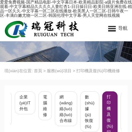
爱爱免费视频-国产精品电影-中文字幕日本-欧美精品影院-a级片免费在线
观看-中文字幕精品久久久久人妻红杏1-日日操日日-欧美日韩亚洲在线-精
品一区久久-中文字幕一区二区在线播放-欧美黑人一区二区-日韩午夜一
区-丰满白嫩尤物一区二区-韩国伦理中文字幕-男人天堂网在线视频
瑞冠科技-重慶監(jiān)控安裝維修,江北電腦維修,網(wǎng)絡(luò)安裝維
修,門禁門磁考勤,重慶海康大華監(jiān)控,,銷售打印機及維修加粉,數
导航
(shù)據(jù)恢復(fù)
現(xiàn)在位置:
首頁
>
服務(wù)項目
>
打印機及復(fù)印機維修
打
企業
電
網
數
光
印
ǎng)
(yè)IT
腦
(wǎng)
(shù)
鋪
機
luò)
外包
維
絡(luò)
據
(sh
及
障維
修
絡(luò)
(jù)
熔
復
合布線
恢復
及
(fù)
(fù)
修